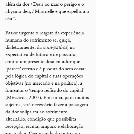
além da dor / Deus ao mar o perigo e o 
abysmo deu, / Mas nelle é que espelhou o 
céu”. 
Faz-se urgente o resgate da experiência 
humana do sofrimento (e, quiçá, 
dialeticamente, da 
com-pathos
) na 
expectativa de futuro e de passado, 
contra um presente desalentador que 
‘parece’ eterno e é produzido sem cessar 
pela lógica do capital e suas operações 
objetivas (no mercado e na política), a 
fomentar o ‘tempo reificado do capital’ 
(Mészáros, 2007). Em suma, para muitos 
sujeitos, será necessário fazer a passagem 
da dor solipsista ao sofrimento 
alteritário, condição que possibilita 
recepção, escuta, amparo e elaboração 
em análise. Quem cuida do outro, ao 