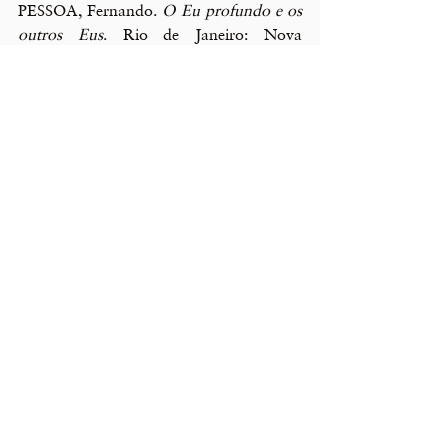
PESSOA, Fernando. 
O Eu profundo e os 
outros Eus
. Rio de Janeiro: Nova 
Fronteira, 1980.
* 
Alexandre Magno Teixeira de 
Carvalho
 é psicólogo, poeta e 
psicanalista. Professor associado da 
Universidade Federal do Estado do Rio 
de Janeiro (UNIRIO/ DSC).
Posts Relacionados
Ver tudo