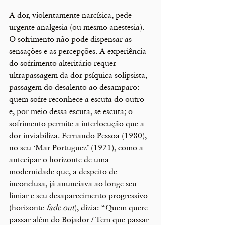
A dor, violentamente narcísica, pede 
urgente analgesia (ou mesmo anestesia). 
O sofrimento não pode dispensar as 
sensações e as percepções. A experiência 
do sofrimento alteritário requer 
ultrapassagem da dor psíquica solipsista, 
passagem do desalento ao desamparo: 
quem sofre reconhece a escuta do outro 
e, por meio dessa escuta, se escuta; o 
sofrimento permite a interlocução que a 
dor inviabiliza. Fernando Pessoa (1980), 
no seu ‘Mar Portuguez’ (1921), como a 
antecipar o horizonte de uma 
modernidade que, a despeito de 
inconclusa, já anunciava ao longe seu 
limiar e seu desaparecimento progressivo 
(horizonte 
fade out
), dizia: “Quem quere 
passar além do Bojador / Tem que passar 