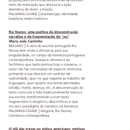
meio da motivação que direciona a ação
dramática do texto: a traição.
PALAVRAS-CHAVE │Dramaturgia; identidade
brasileira; teatro histórico.
Rui Nunes: uma poética da d
esconstrução
narrativa e da
fragmentação do "
eu"
Maria João Cantinho
RESUMO │A obra do escritor português Rui
Nunes tem vindo a afirmar-se pela sua
singularidade, no campo da literatura portuguesa
contemporânea. Avessa a cânones e ao
facilitismo que tanto pontua hoje o romance, o
autor não faz concessões de espécie nenhuma,
primando a sua obra por um carácter de
radicalidade, quer no que respeita ao trabalho de
linguagem, quer quanto aos temas abordados:
solidão, morte, doença, etc. A desconstrução do
texto como ele é tido tradicionalmente marca a
sua escrita, transformando-a num texto
fragmentário e alegórico, descontínuo e que
recusa o paradigma do narrativo na literatura.
PALAVRAS-CHAVE │Alegoria; Rui Nunes;
Literatura contemporânea.
O Islã da
s trevas no gótico americano: motivos