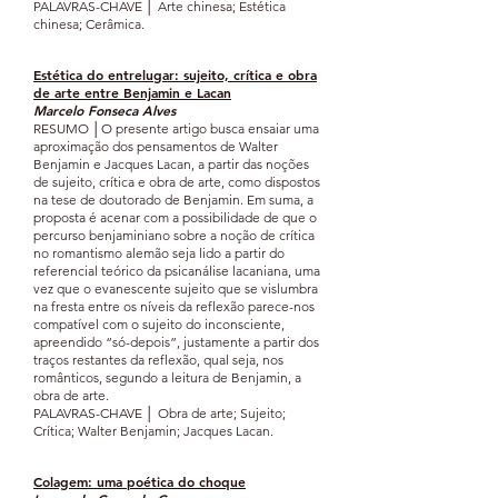
PALAVRAS-CHAVE │ Arte chinesa; Estética
chinesa; Cerâmica.
Estética do entrelu
gar: sujeito, crítica e obr
a
d
e arte entre Benjamin e Lacan
Marcelo Fonseca Alves
RESUMO │O presente artigo busca ensaiar uma
aproximação dos pensamentos de Walter
Benjamin e Jacques Lacan, a partir das noções
de sujeito, crítica e obra de arte, como dispostos
na tese de doutorado de Benjamin. Em suma, a
proposta é acenar com a possibilidade de que o
percurso benjaminiano sobre a noção de crítica
no romantismo alemão seja lido a partir do
referencial teórico da psicanálise lacaniana, uma
vez que o evanescente sujeito que se vislumbra
na fresta entre os níveis da reflexão parece-nos
compatível com o sujeito do inconsciente,
apreendido “só-depois”, justamente a partir dos
traços restantes da reflexão, qual seja, nos
românticos, segundo a leitura de Benjamin, a
obra de arte.
PALAVRAS-CHAVE │ Obra de arte; Sujeito;
Crítica; Walter Benjamin; Jacques Lacan.
Colagem: uma p
oética d
o c
hoque