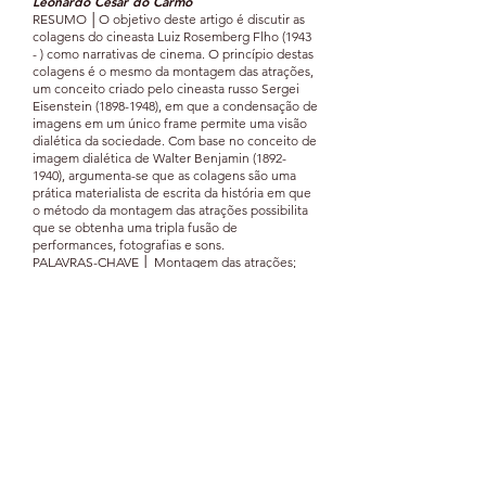
Leonardo Cesar do Carmo
RESUMO │O objetivo deste artigo é discutir as
colagens do cineasta Luiz Rosemberg Flho (1943
- ) como narrativas de cinema. O princípio destas
colagens é o mesmo da montagem das atrações,
um conceito criado pelo cineasta russo Sergei
Eisenstein
(1898-1948)
, em que a condensação de
imagens em um único frame permite uma visão
dialética da sociedade. Com base no conceito de
imagem dialética de Walter Benjamin
(1892-
1940)
, argumenta-se que as colagens são uma
prática materialista de escrita da história em que
o método da montagem das atrações possibilita
que se obtenha uma tripla fusão de
performances, fotografias e sons.
PALAVRAS-CHAVE │ Montagem das atrações;
Imagem dialética; Luiz Rosemberg Flho.
Tempo e eternidad
e: o efêmero, o utó
pico
e
o trágico
Diogo Cesar Nunes
RESUMO │Eterno é aquilo que, reinventado a
cada nova situação, persiste. No plano da
existência ou da insistência, a eternidade revela
a tragicidade da temporalidade humana. Por
outro lado, revela também que é por conta de
seu caráter efêmero que a vida humana, no
tempo, adquire sentido: porque efêmera, a vida