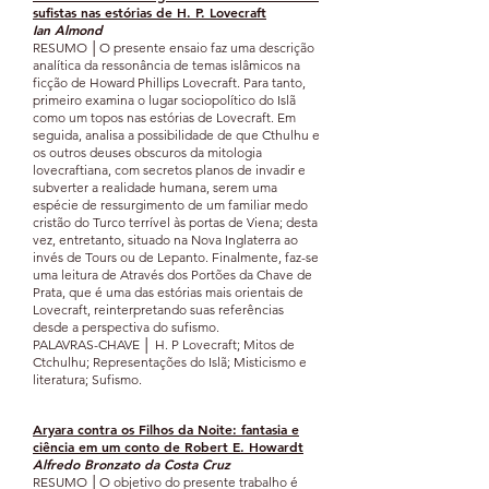
sufistas nas
es
tórias de H. P. Lovecraft
Ian Almond
RESUMO │O presente ensaio faz uma descrição
analítica da ressonância de temas islâmicos na
ficção de Howard Phillips Lovecraft. Para tanto,
primeiro examina o lugar sociopolítico do Islã
como um topos nas estórias de Lovecraft. Em
seguida, analisa a possibilidade de que Cthulhu e
os outros deuses obscuros da mitologia
lovecraftiana, com secretos planos de invadir e
subverter a realidade humana, serem uma
espécie de ressurgimento de um familiar medo
cristão do Turco terrível às portas de Viena; desta
vez, entretanto, situado na Nova Inglaterra ao
invés de Tours ou de Lepanto. Finalmente, faz-se
uma leitura de Através dos Portões da Chave de
Prata, que é uma das estórias mais orientais de
Lovecraft, reinterpretando suas referências
desde a perspectiva do sufismo.
PALAVRAS-CHAVE │ H. P Lovecraft; Mitos de
Ctchulhu; Representações do Islã; Misticismo e
literatura; Sufismo.
Aryara contra os Filhos da N
oite: fantasia e
ciência
em um conto de Robert E.
Howardt
Alfredo Bronzato da Costa Cruz
RESUMO │O objetivo do presente trabalho é