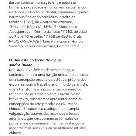
ilustrar como a imbricação entre natureza
humana, sexualidade e horror vem se tornando
um topos da ficção ocidental, tomaram-se quatro
narrativas ficcionais brasileiras: "Noite na
taverna" (1855), de Álvares de Azevedo,
“Noivados trágicos” (1898), de Medeiros e
Albuquerque, “Dentro da noite” (1910), de João
do Rio, e “O espelho” (1938) de Gastão Cruls.
PALAVRAS-CHAVE │ Literatura gótica; Horror;
Sadismo; Perversões sexuais; Femme fatale.
O Dao está
no torno d
o
oleiro
André Bueno
RESUMO │No âmbito da arte chinesa, a
cerâmica cumpre uma função única: ele conecta
uma concepção erudita de estética, própria dos
escolares, com o trabalho anônimo do ceramista,
que a transforma e a populariza, por meio do
refinamento no trabalho com a argila. Nesse
breve texto, buscaremos apresentar como as
concepções de arte próprias da civilização
chinesa difundem-se e atingem uma ampla
vulgarização, através das mãos dos artesãos
anônimos, que descobriram as fórmulas da
porcelana e da cerâmica fina, manifestando os
aspectos mais sensíveis da mentalidade artística
chinesa.