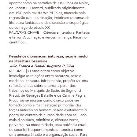
apontar como na narrativa de Os Filhos da Noite,
de Robert E. Howard, publicado originalmente
em 1931 pela revista Weird Tales, marcada pela
regressão e/ou alucinação, imbricam-se temas da
literatura fantástica e da discussão antropológica
do começo do século XX.
PALAVRAS-CHAVE │ Ciência e literatura; Fantasia
e terror; Alucinação e verossimilhança; Racismo
científico.
Pesade
los dionisíacos: natureza, sexo e
medo
na literatu
ra brasileira
Júlio França e Daniel Augusto P. Silva
RESUMO │O ensaio tem como objetivo
investigar as relações entre natureza, sexo e
medo na literatura. Inicialmente, propõe-se uma
reflexão crítica sobre o tema, a partir dos
trabalhos do Marquês de Sade, de Sigmund
Freud, de Georges Bataille e de Camille Paglia.
Procurou-se mostrar como o sexo pode ser
tomado como a manifestação primordial das
forças naturais no homem, sendo exatamente o
ponto de contato da humanidade com seu lado
mais dionisíaco, primitivo e, diversas vezes,
perverso. Na modernidade, essa potência cruel
do sexo foi frequentemente entendida como
uma ameaça à razão e à organização social. Para