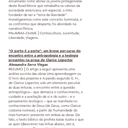
encarnarão como atores os jovens protagonistas
deste Road Movie que retrabalha os valores da
sociedade americana, em especial, o mito
fundador de ser a “terra da liberdade”.
Investigaremos como este conceito iluminista, e
os confrontos que desperta, foi abordado na
narrativa fílmica.
PALAVRAS-CHAVE │Contracultura; Juventude;
Liberdade; Viagens.
"O po
rto é a porta": um breve per-curso do
encontr
o entre a antropologia e a teologia
presentes na prosa de Clarice Lispector
Alessandra Serra Viegas​
RESUMO │O artigo a seguir apresenta uma
análise sucinta das obras Uma aprendizagem ou
O livro dos prazeres e A paixão segundo G. H.,
de Clarice Lispector, sob um elemento peculiar
às duas leituras: o encontro entre a questão
antropológica – que demarca o conhecimento, o
cuidado e a aceitação de si e do outro – e o
pensamento teológico – que se manifesta no
conhecimento de Deus (do Deus, como Clarice
costuma nomear), a partir da ‘humanidade do
mais humano’ presente em ambas as obras. De
fato, o texto bíblico do profeta Isaías ilustra o que
se quer (d)escrever nas linhas abaixo, isto é,