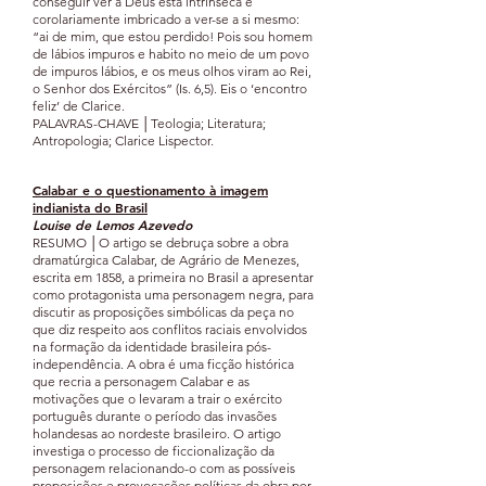
conseguir ver a Deus está intrínseca e
corolariamente imbricado a ver-se a si mesmo:
“ai de mim, que estou perdido! Pois sou homem
de lábios impuros e habito no meio de um povo
de impuros lábios, e os meus olhos viram ao Rei,
o Senhor dos Exércitos” (Is. 6,5). Eis o ‘encontro
feliz’ de Clarice.
PALAVRAS-CHAVE │Teologia; Literatura;
Antropologia; Clarice Lispector.
Calabar e o questiona
mento à imagem
indianista d
o
Brasil
Louise de Lemos Azevedo​
RESUMO │O artigo se debruça sobre a obra
dramatúrgica Calabar, de Agrário de Menezes,
escrita em 1858, a primeira no Brasil a apresentar
como protagonista uma personagem negra, para
discutir as proposições simbólicas da peça no
que diz respeito aos conflitos raciais envolvidos
na formação da identidade brasileira pós-
independência. A obra é uma ficção histórica
que recria a personagem Calabar e as
motivações que o levaram a trair o exército
português durante o período das invasões
holandesas ao nordeste brasileiro. O artigo
investiga o processo de ficcionalização da
personagem relacionando-o com as possíveis
proposições e provocações políticas da obra por