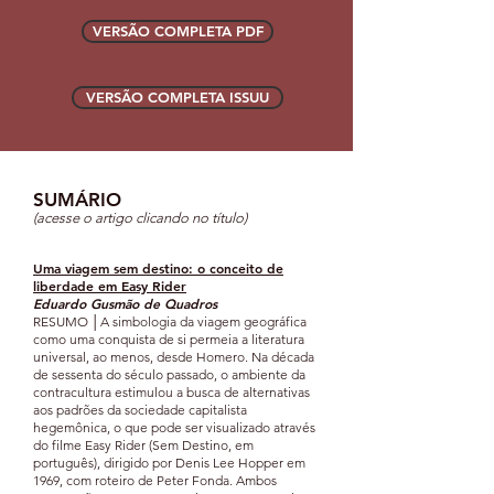
VERSÃO COMPLETA PDF
VERSÃO COMPLETA ISSUU
SUMÁRIO​
(acesse o artigo clicando no título)
Uma viagem sem destino: o conceito de
liberdade em
Easy Rider
Eduardo Gusmão de Quadros
RESUMO │A simbologia da viagem geográfi
ca
como uma conquista de si permeia a literatura
universal, ao menos, desde Homero. Na década
de sessenta do século passado, o ambiente da
contracultura estimulou a busca de alternativas
aos padrões da sociedade capitalista
hegemônica, o que pode ser visualizado através
do filme Easy Rider (Sem Destino, em
português), dirigido por Denis Lee Hopper em
1969, com roteiro de Peter Fonda. Ambos