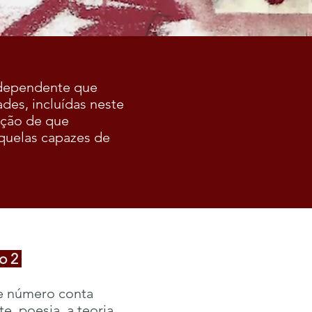
independente que
ades, incluídas neste
icção de que
 aquelas capazes de
o 2
se número conta
te, poesia, a teoria