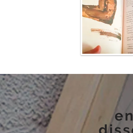
en
dis