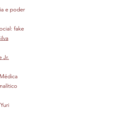
ia e poder
cial: fake
ilva
 Jr.
 Médica
alítico
Yuri