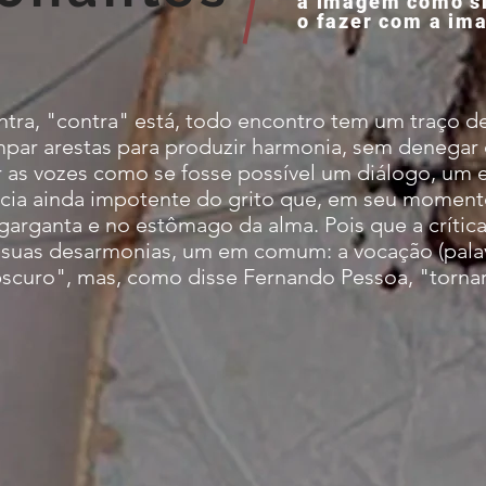
a imagem como s
o fazer com a im
tra, "contra" está, todo encontro tem um traço d
mpar arestas para produzir harmonia, sem denegar o
r as vozes como se fosse possível um diálogo, um 
ência ainda impotente do grito que, em seu moment
garganta e no estômago da alma. Pois que a crítica,
 suas desarmonias, um em comum: a vocação (palavr
bscuro", mas, como disse Fernando Pessoa, "tornar