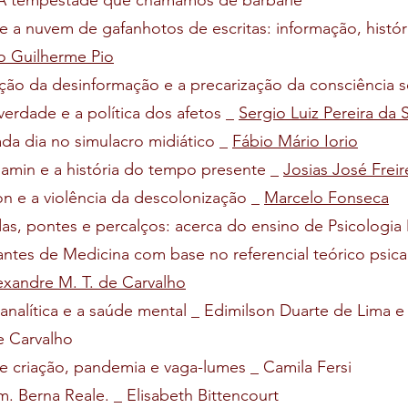
_ A tempestade que chamamos de barbárie
e a nuvem de gafanhotos de escritas: informação, histór
o Guilherme Pio
ção da desinformação e a precarização da consciência so
verdade e a política dos afetos _
Sergio Luiz Pereira da S
ada dia no simulacro midiático _
Fábio Mário Iorio
jamin e a história do tempo presente _
Josias José Freire
on e a violência da descolonização _
Marcelo Fonseca
das, pontes e percalços: acerca do ensino de Psicologia
ntes de Medicina com base no referencial teórico psican
exandre M. T. de Carvalho
canalítica e a saúde mental _ Edimilson Duarte de Lima e 
 Carvalho
e criação, pandemia e vaga-lumes _ Camila Fersi
. Berna Reale. _ Elisabeth Bittencourt