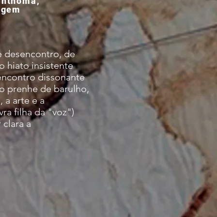
inthoma,
agem
e desencontro, de
 hiato insistente
encontro dissonante
o prenhe de barulho,
 a arte e a
a filha da "voz")
 clara a