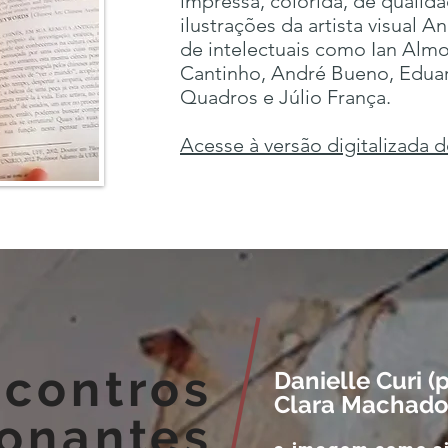
impressa, colorida, de qualid
ilustrações da artista visual A
de intelectuais como Ian Alm
Cantinho, André Bueno, Edu
Quadros e Júlio França.
Acesse à versão digitalizada do
contros
Danielle Curi (
Clara Machado 
sonantes