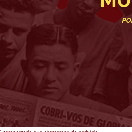
MU
PO