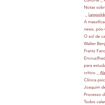
Editorial 
Notas sobr
_
Leopold
A massifica
news, pós-
O sol de c
Walter Ben
Frantz Fan
Encruzilha
para estuda
crítico _
Al
Clínica psi
Joaquim de
Processo d
Todos calam