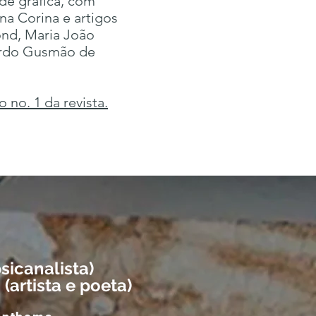
ade gráfica, com
nna Corina e artigos
ond, Maria João
ardo Gusmão de
 no. 1 da revista.
psicanalista)
(artista e poeta)